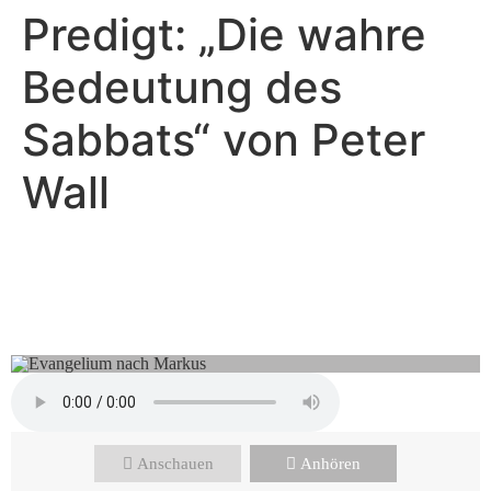
Predigt: „Die wahre
Zum
Inhalt
Bedeutung des
wechseln
Sabbats“ von Peter
Wall
Peter Wall - Juli 9, 2023
Wie kann ich von meiner
Sünde befreit werden?
Anschauen
Anhören