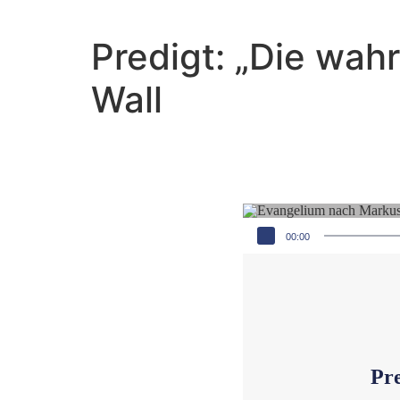
Predigt: „Die wah
Wall
Audio-Player
00:00
Pre