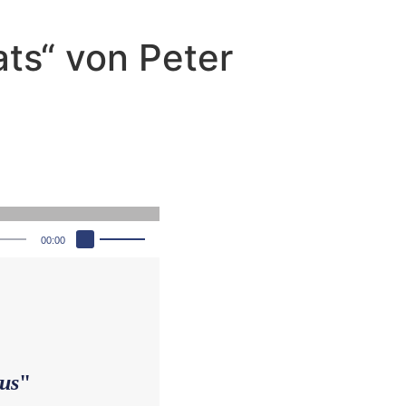
ts“ von Peter
Pfeiltasten Hoch/Runter benutzen, um die Lautstärke zu regeln.
00:00
us
"