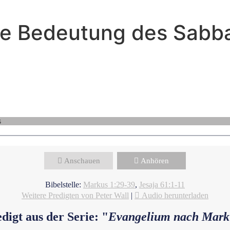
re Bedeutung des Sabba
Peter Wall - November 19, 2023
Heilung für unsere Seelen
Anschauen
Anhören
Bibelstelle:
Markus 1:29-39
,
Jesaja 61:1-11
Weitere Predigten von Peter Wall
|
Audio herunterladen
digt aus der Serie: "
Evangelium nach Mark