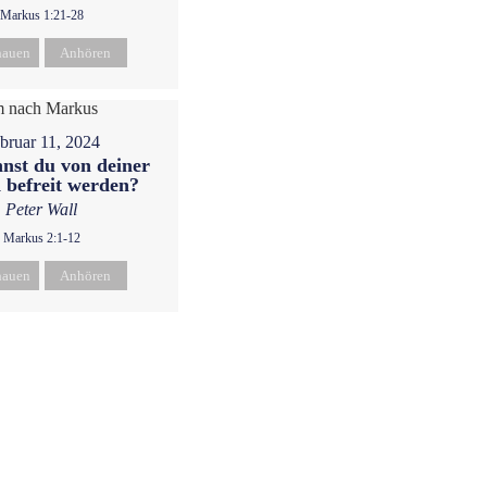
Markus 1:21-28
hauen
Anhören
bruar 11, 2024
nst du von deiner
 befreit werden?
Peter Wall
Markus 2:1-12
hauen
Anhören