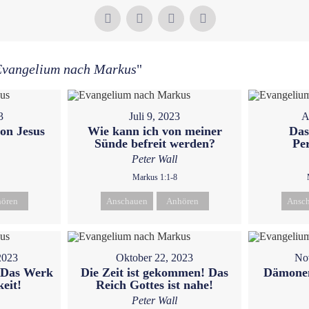
Evangelium nach Markus
"
3
Juli 9, 2023
A
on Jesus
Wie kann ich von meiner
Das
Sünde befreit werden?
Pe
Peter Wall
Markus 1:1-8
ören
Anschauen
Anhören
Ansc
2023
Oktober 22, 2023
No
- Das Werk
Die Zeit ist gekommen! Das
Dämonen
keit!
Reich Gottes ist nahe!
Peter Wall