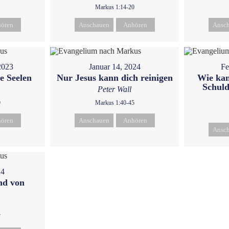
Markus 1:14-20
ören
Anschauen
Anhören
Ansc
2023
Januar 14, 2024
Fe
e Seelen
Nur Jesus kann dich reinigen
Wie kan
Schuld
Peter Wall
9
Markus 1:40-45
ören
Anschauen
Anhören
Ansc
24
nd von
7