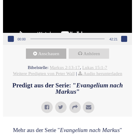
00:00
42:21
Anschauen
Anhören
Bibelstelle:
Markus 2:13-17
,
Lukas 15:1-7
Weitere Predigten von Peter Wall
|
Audio herunterladen
Predigt aus der Serie: "
Evangelium nach
Markus
"
Mehr aus der Serie "
Evangelium nach Markus
"