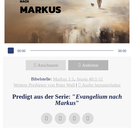
Audio-Player
00:00
00:00
Anschauen
Anhören
Bibelstelle:
Markus 1:1
,
Jesaja 40:1-11
Weitere Predigten von Peter Wall
|
Audio herunterladen
Predigt aus der Serie: "
Evangelium nach
Markus
"