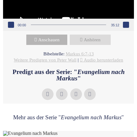
00:00
35:12
Anschauen
Anhören
Bibelstelle:
Markus 6:7-13
Weitere Predigten von Peter Wall
|
Audio herunterladen
Predigt aus der Serie: "
Evangelium nach
Markus
"
Mehr aus der Serie "
Evangelium nach Markus
"