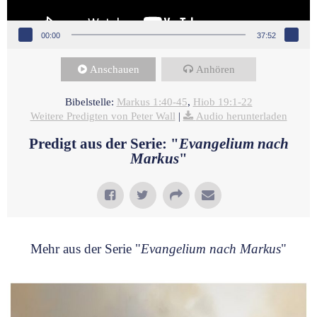
00:00
37:52
Anschauen
Anhören
Bibelstelle:
Markus 1:40-45
,
Hiob 19:1-22
Weitere Predigten von Peter Wall
|
Audio herunterladen
Predigt aus der Serie: "
Evangelium nach
Markus
"
Mehr aus der Serie "
Evangelium nach Markus
"