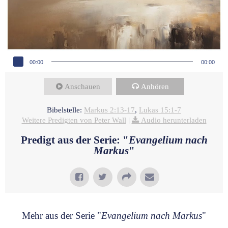
Audio-Player
00:00
00:00
Anschauen
Anhören
Bibelstelle:
Markus 2:13-17
,
Lukas 15:1-7
Weitere Predigten von Peter Wall
|
Audio herunterladen
Predigt aus der Serie: "
Evangelium nach
Markus
"
Mehr aus der Serie "
Evangelium nach Markus
"