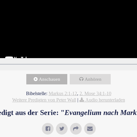
Anschauen
Anhören
Bibelstelle:
Markus 2:1-12
,
2. Mose 34:1-10
Weitere Predigten von Peter Wall
|
Audio herunterladen
digt aus der Serie: "
Evangelium nach Mark