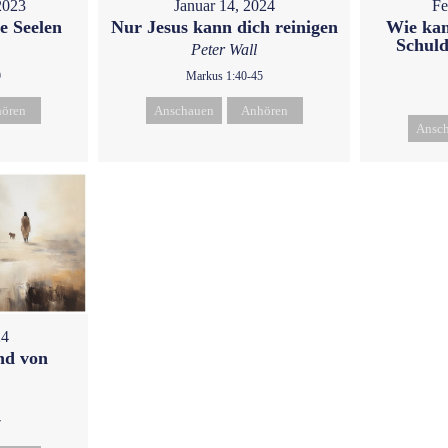
2023
Januar 14, 2024
Fe
e Seelen
Nur Jesus kann dich reinigen
Wie kan
Schuld
Peter Wall
9
Markus 1:40-45
ören
Anschauen
Anhören
Ansc
24
nd von
7