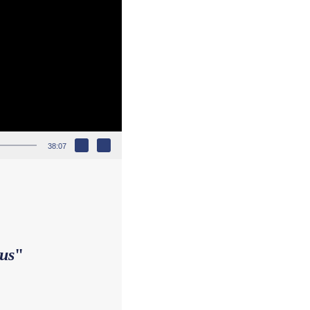
38:07
us
"