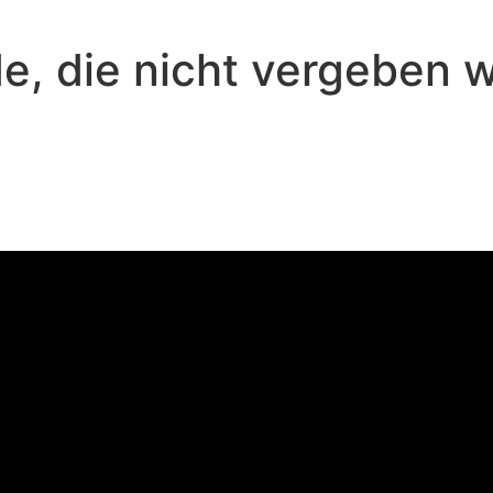
de, die nicht vergeben w
Peter Wall - Februar 11, 2024
nst du von deiner Schuld befreit