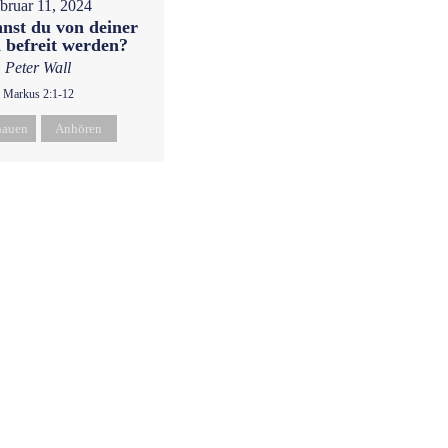
bruar 11, 2024
nst du von deiner
 befreit werden?
Peter Wall
Markus 2:1-12
hauen
Anhören