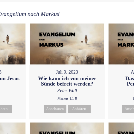
Evangelium nach Markus
"
3
Juli 9, 2023
A
on Jesus
Wie kann ich von meiner
Das
Sünde befreit werden?
Pe
Peter Wall
Markus 1:1-8
ören
Anschauen
Anhören
Ansc