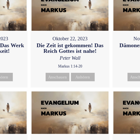
2023
Oktober 22, 2023
No
- Das Werk
Die Zeit ist gekommen! Das
Dämonen
keit!
Reich Gottes ist nahe!
Peter Wall
Markus 1:14-20
ören
Anschauen
Anhören
Ansc