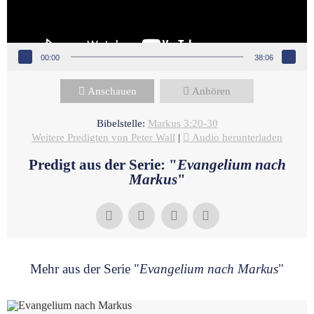
00:00
38:06
Anschauen
Anhören
Bibelstelle:
Markus 3:20-30
Weitere Predigten von Peter Wall
|
Audio herunterladen
Predigt aus der Serie: "
Evangelium nach
Markus
"
Mehr aus der Serie "
Evangelium nach Markus
"