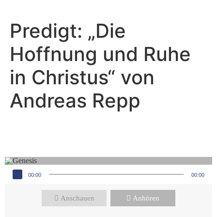
Predigt: „Die
Hoffnung und Ruhe
in Christus“ von
Andreas Repp
Andreas Repp - November 26, 2023
Hoffnung
Audio-Player
00:00
00:00
Anschauen
Anhören