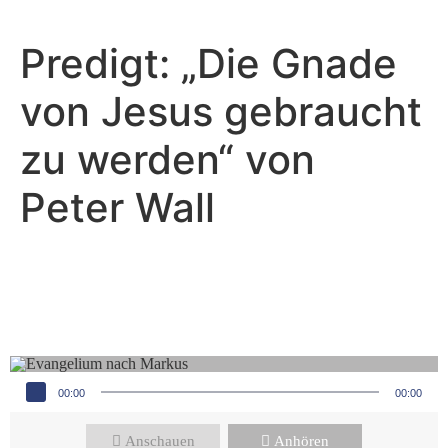
Predigt: „Die Gnade
von Jesus gebraucht
zu werden“ von
Peter Wall
Peter Wall - Februar 11, 2024
Wie kannst du von deiner
Schuld befreit werden?
Audio-Player
00:00
00:00
Anschauen
Anhören