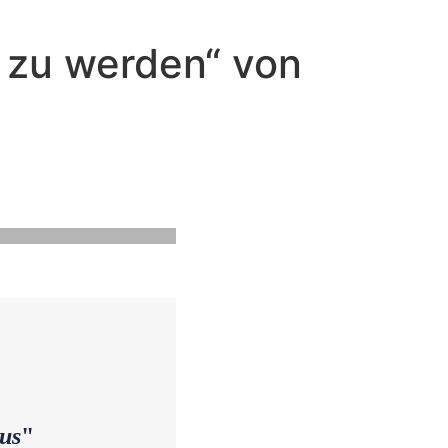
 zu werden“ von
ist nahe!
us
"