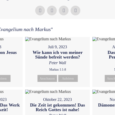
Evangelium nach Markus
"
3
Juli 9, 2023
A
on Jesus
Wie kann ich von meiner
Das
Sünde befreit werden?
Pe
Peter Wall
Markus 1:1-8
ören
Anschauen
Anhören
Ansc
2023
Oktober 22, 2023
No
- Das Werk
Die Zeit ist gekommen! Das
Dämonen
keit!
Reich Gottes ist nahe!