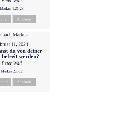
Peter Wall
Markus 1:21-28
hauen
Anhören
bruar 11, 2024
nst du von deiner
 befreit werden?
Peter Wall
Markus 2:1-12
hauen
Anhören