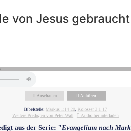
de von Jesus gebraucht
Peter Wall - Oktober 22, 2023
 ist gekommen! Das Reich Gottes 
Anschauen
Anhören
Bibelstelle:
Markus 1:14-20
,
Kolosser 3:1-17
Weitere Predigten von Peter Wall
|
Audio herunterladen
digt aus der Serie: "
Evangelium nach Mark