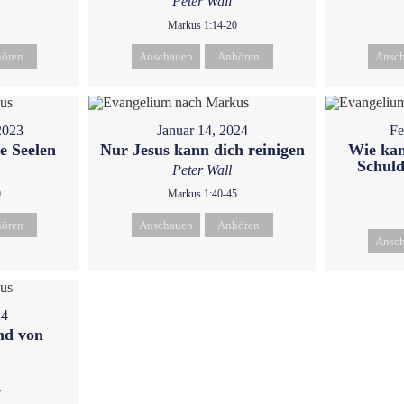
Peter Wall
Markus 1:14-20
ören
Anschauen
Anhören
Ansc
2023
Januar 14, 2024
Fe
e Seelen
Nur Jesus kann dich reinigen
Wie kan
Schuld
Peter Wall
9
Markus 1:40-45
ören
Anschauen
Anhören
Ansc
24
nd von
7