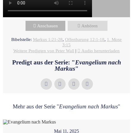
Anschauen
Anhören
Bibelstelle:
Markus 1:21-28
,
Offenbarung 12:1-18
,
1. Mose
3:15
Weitere Predigten von Peter Wall
|
Audio herunterladen
Predigt aus der Serie: "
Evangelium nach
Markus
"
Mehr aus der Serie "
Evangelium nach Markus
"
Mai 11, 2025