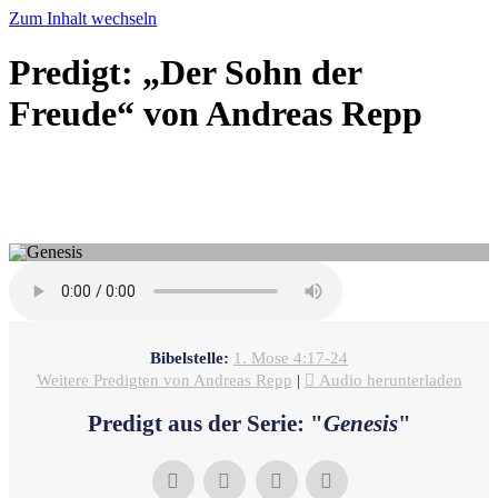
Zum Inhalt wechseln
Predigt: „Der Sohn der
Freude“ von Andreas Repp
Andreas Repp - März 13, 2022
Die Stammlinie Kains
Bibelstelle:
1. Mose 4:17-24
Weitere Predigten von Andreas Repp
|
Audio herunterladen
Predigt aus der Serie: "
Genesis
"