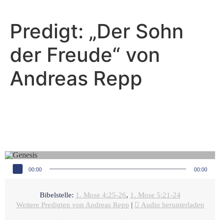
Predigt: „Der Sohn
der Freude“ von
Andreas Repp
Andreas Repp - März 27, 2022
Kennzeichen der Stammlinie
Seths
Audio-Player
00:00
00:00
Bibelstelle:
1. Mose 4:25-26
,
1. Mose 5:21-24
Weitere Predigten von Andreas Repp
|
Audio herunterladen