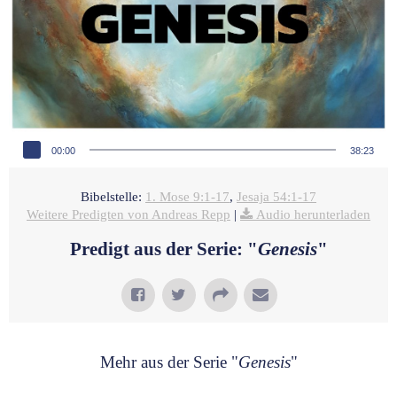
Audio-Player
00:00
38:23
Bibelstelle:
1. Mose 9:1-17
,
Jesaja 54:1-17
Weitere Predigten von Andreas Repp
|
Audio herunterladen
Predigt aus der Serie: "
Genesis
"
Mehr aus der Serie "
Genesis
"