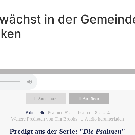
 wächst in der Gemeinde
cken
Tim Brooks - März 8, 2026
- Wo sich Liebe und Gerechtigk
Anschauen
Anhören
Bibelstelle:
Psalmen 85:11
,
Psalmen 85:1-14
Weitere Predigten von Tim Brooks
|
Audio herunterladen
Predigt aus der Serie: "
Die Psalmen
"