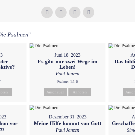
Die Psalmen
"
23
Juni 18, 2023
Au
 der
Es gibt nur zwei Wege im
Das bibl
ktive?
Leben!
D
n
Paul Janzen
7
Psalmen 1:1-6
ören
Anschauen
Anhören
Ansc
023
Dezember 31, 2023
A
chon vor
Meine Hilfe kommt von Gott
Geschaffe
en
Paul Janzen
Sim