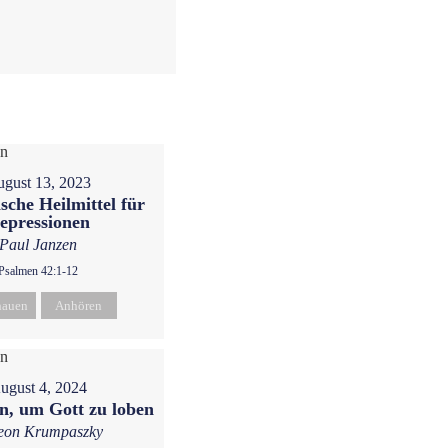
gust 13, 2023
ische Heilmittel für
epressionen
Paul Janzen
Psalmen 42:1-12
hauen
Anhören
ugust 4, 2024
n, um Gott zu loben
eon Krumpaszky