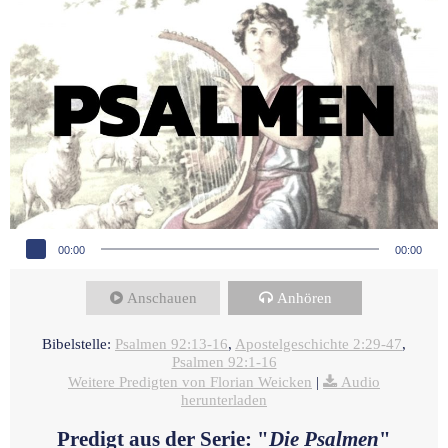
Audio-Player
00:00
00:00
Anschauen
Anhören
Bibelstelle:
Psalmen 92:13-16
,
Apostelgeschichte 2:29-47
,
Psalmen 92:1-16
Weitere Predigten von Florian Weicken
|
Audio
herunterladen
Predigt aus der Serie: "
Die Psalmen
"