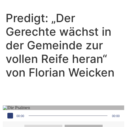
Predigt: „Der
Gerechte wächst in
der Gemeinde zur
vollen Reife heran“
von Florian Weicken
Simeon Krumpaszky - August 4, 2024
Geschaffen, um Gott zu loben
Audio-Player
00:00
00:00