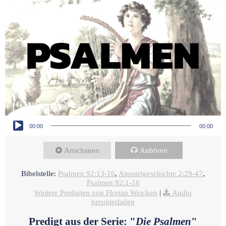
Audio-Player
00:00
00:00
Anschauen
Anhören
Bibelstelle:
Psalmen 92:13-16
,
Apostelgeschichte 2:29-47
,
Psalmen 92:1-16
Weitere Predigten von Florian Weicken
|
Audio
herunterladen
Predigt aus der Serie: "
Die Psalmen
"