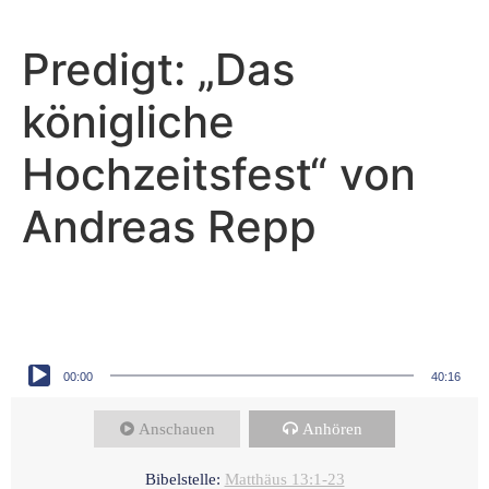
Predigt: „Das
königliche
Hochzeitsfest“ von
Andreas Repp
Andreas Repp - Mai 26, 2024
Hören und Verstehen
Audio-Player
00:00
40:16
Anschauen
Anhören
Bibelstelle:
Matthäus 13:1-23