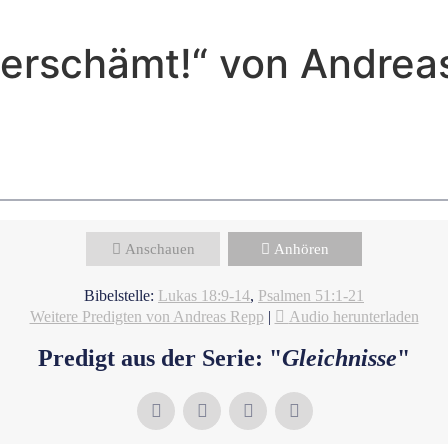
nverschämt!“ von Andrea
Andreas Repp - September 15, 2024
Stolz und Demut
Anschauen
Anhören
Bibelstelle:
Lukas 18:9-14
,
Psalmen 51:1-21
Weitere Predigten von Andreas Repp
|
Audio herunterladen
Predigt aus der Serie: "
Gleichnisse
"