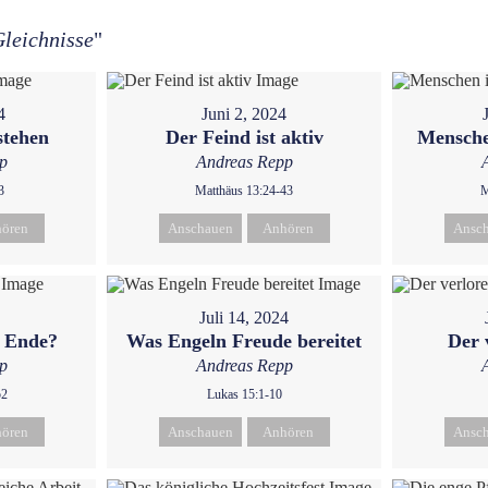
leichnisse
"
4
Juni 2, 2024
stehen
Der Feind ist aktiv
Mensche
p
Andreas Repp
3
Matthäus 13:24-43
M
ören
Anschauen
Anhören
Ansc
Juli 14, 2024
m Ende?
Was Engeln Freude bereitet
Der 
p
Andreas Repp
52
Lukas 15:1-10
ören
Anschauen
Anhören
Ansc