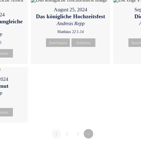
August 25, 2024
Sep
024
Das königliche Hochzeitsfest
Di
ungleiche
Andreas Repp
Matthäus 22:1-14
p
6
Anschauen
Anhören
Ansc
ören
2024
emut
p
ören
1
2
3
»