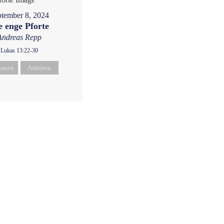
tember 8, 2024
e enge Pforte
Andreas Repp
Lukas 13:22-30
hauen
Anhören