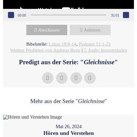
00:00
31:01
Anschauen
Anhören
Bibelstelle:
Lukas 18:9-14
,
Psalmen 51:1-21
Weitere Predigten von Andreas Repp
|
Audio herunterladen
Predigt aus der Serie: "
Gleichnisse
"
Mehr aus der Serie "
Gleichnisse
"
Mai 26, 2024
Hören und Verstehen