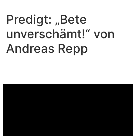
Predigt: „Bete
unverschämt!“ von
Andreas Repp
Andreas Repp - September 15, 2024
Stolz und Demut
Video-Player