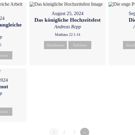
August 25, 2024
Sep
024
Das königliche Hochzeitsfest
Di
ungleiche
Andreas Repp
Matthäus 22:1-14
p
6
Anschauen
Anhören
Ansc
ören
2024
emut
p
ören
1
2
3
»