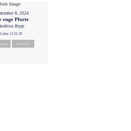
tember 8, 2024
e enge Pforte
Andreas Repp
Lukas 13:22-30
hauen
Anhören