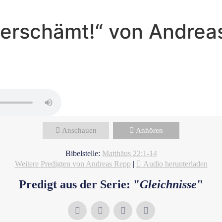
nverschämt!“ von Andrea
Andreas Repp - August 25, 2024
Das königliche Hochzeitsfest
Anschauen
Anhören
Bibelstelle:
Matthäus 22:1-14
Weitere Predigten von Andreas Repp
|
Audio herunterladen
Predigt aus der Serie: "
Gleichnisse
"