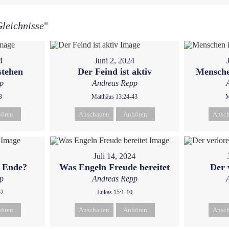
leichnisse
"
4
Juni 2, 2024
stehen
Der Feind ist aktiv
Mensche
p
Andreas Repp
3
Matthäus 13:24-43
M
ören
Anschauen
Anhören
Ansc
Juli 14, 2024
m Ende?
Was Engeln Freude bereitet
Der 
p
Andreas Repp
52
Lukas 15:1-10
ören
Anschauen
Anhören
Ansc