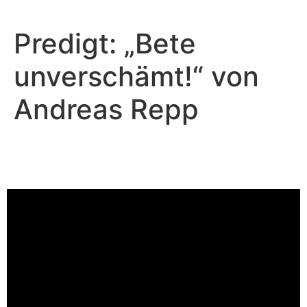
Predigt: „Bete
unverschämt!“ von
Andreas Repp
Andreas Repp - Juli 7, 2024
Was passiert am Ende?
Video-Player