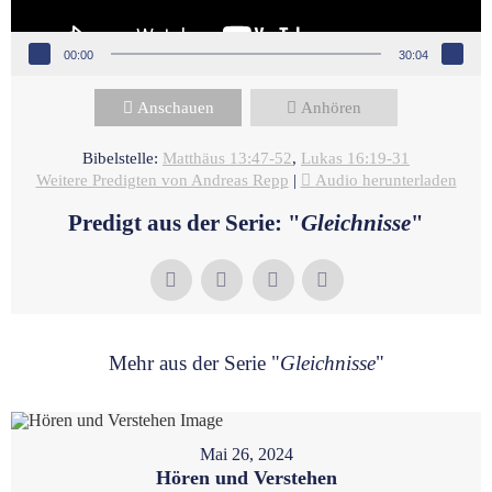
00:00
30:04
Anschauen
Anhören
Bibelstelle:
Matthäus 13:47-52
,
Lukas 16:19-31
Weitere Predigten von Andreas Repp
|
Audio herunterladen
Predigt aus der Serie: "
Gleichnisse
"
Mehr aus der Serie "
Gleichnisse
"
Mai 26, 2024
Hören und Verstehen