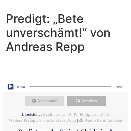
Predigt: „Bete
unverschämt!“ von
Andreas Repp
Andreas Repp - Juni 16, 2024
Menschen im Reich Gottes
Audio-Player
00:00
00:00
Anschauen
Anhören
Bibelstelle:
Matthäus 13:44-46
,
Philipper 3:2-15
Weitere Predigten von Andreas Repp
|
Audio herunterladen