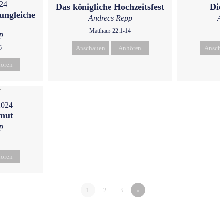
024
Das königliche Hochzeitsfest
Di
ungleiche
Andreas Repp
Matthäus 22:1-14
p
6
Anschauen
Anhören
Ansc
ören
2024
emut
p
ören
1
2
3
»