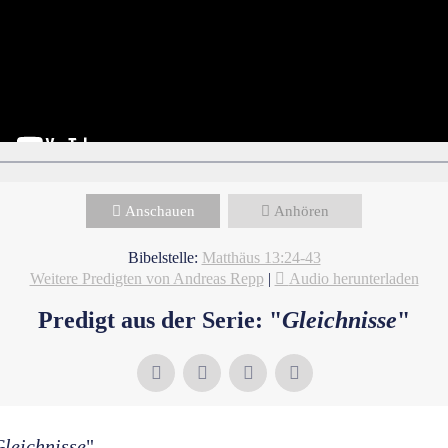
Anschauen
Anhören
Bibelstelle:
Matthäus 13:24-43
Weitere Predigten von Andreas Repp
|
Audio herunterladen
Predigt aus der Serie: "
Gleichnisse
"
leichnisse
"