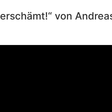
nverschämt!“ von Andrea
Andreas Repp - Juni 2, 2024
Der Feind ist aktiv