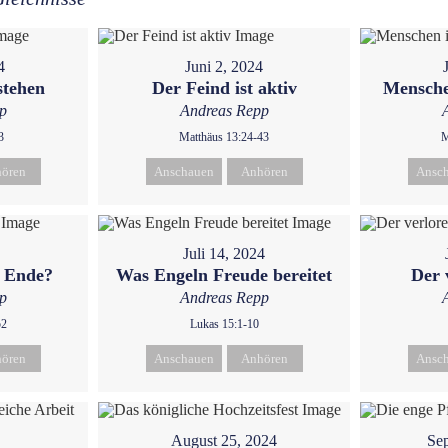
4
Juni 2, 2024
stehen
Der Feind ist aktiv
Mensche
p
Andreas Repp
3
Matthäus 13:24-43
M
ören
Anschauen
Anhören
Ansc
Juli 14, 2024
m Ende?
Was Engeln Freude bereitet
Der 
p
Andreas Repp
52
Lukas 15:1-10
ören
Anschauen
Anhören
Ansc
August 25, 2024
Sep