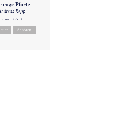
e enge Pforte
Andreas Repp
Lukas 13:22-30
hauen
Anhören