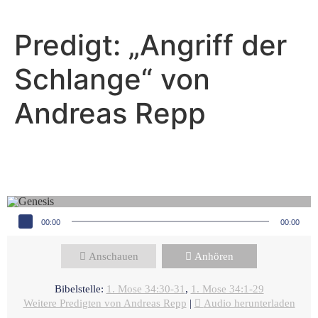
Predigt: „Angriff der
Schlange“ von
Andreas Repp
Andreas Repp - Oktober 19, 2025
Angriff der Schlange
Audio-Player
00:00
00:00
Anschauen
Anhören
Bibelstelle:
1. Mose 34:30-31
,
1. Mose 34:1-29
Weitere Predigten von Andreas Repp
|
Audio herunterladen