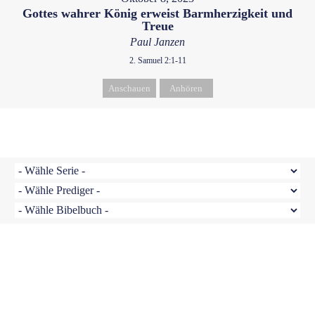
Gottes wahrer König erweist Barmherzigkeit und
Treue
Paul Janzen
2. Samuel 2:1-11
Anschauen
Anhören
Paul Janzen - Juni 8, 2025
Eine private Affäre - verborgen
und doch bekannt