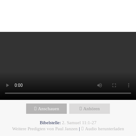
Paul Janzen - Juni 8, 2025
Eine private Affäre - verborgen
und doch bekannt
Anschauen
Anhören
Bibelstelle:
2. Samuel 11:1-27
Weitere Predigten von Paul Janzen
|
Audio herunterladen