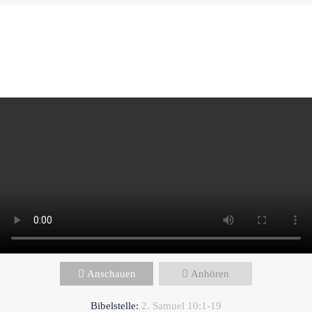
Paul Janzen - April 27, 2025
Warum falsche Entscheidungen
alles verändern
Anschauen
Anhören
Bibelstelle:
2. Samuel 10:1-19