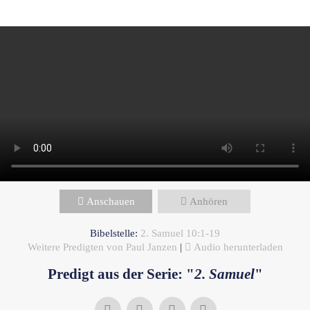
alles verändern
Anschauen
Anhören
Bibelstelle:
2. Samuel 10:1-19
Weitere Predigten von Paul Janzen
|
Audio herunterladen
Predigt aus der Serie: "
2. Samuel
"