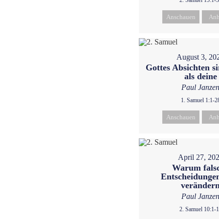
2. Samuel 15:1-
Anschauen
Anh
August 3, 20
Gottes Absichten s
als deine
Paul Janze
1. Samuel 1:1-2
Anschauen
Anh
April 27, 20
Warum fals
Entscheidungen
veränder
Paul Janze
2. Samuel 10:1-