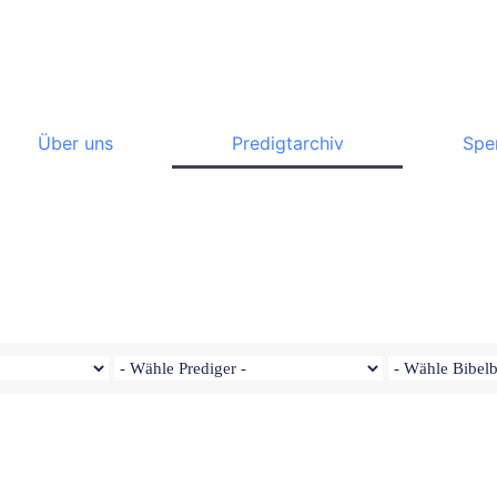
Über uns
Predigtarchiv
Spe
Paul Janzen - März 9, 2025
Bund und Gnade