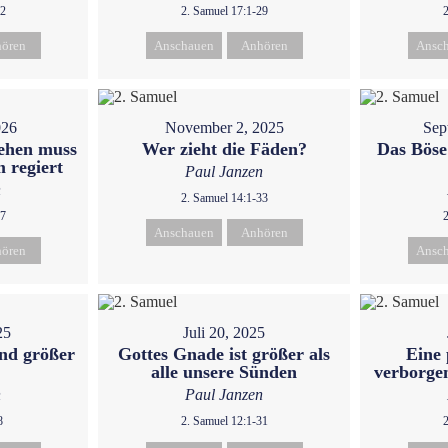
32
2. Samuel 17:1-29
ören
Anschauen
Anhören
Ansc
026
November 2, 2025
Sep
iehen muss
Wer zieht die Fäden?
Das Böse
 regiert
Paul Janzen
n
2. Samuel 14:1-33
37
Anschauen
Anhören
ören
Ansc
25
Juli 20, 2025
ind größer
Gottes Gnade ist größer als
Eine 
alle unsere Sünden
verborge
n
Paul Janzen
8
2. Samuel 12:1-31