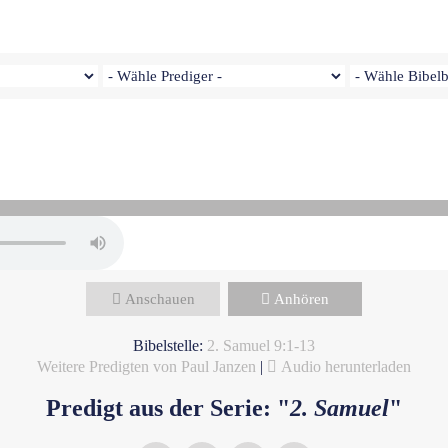
Paul Janzen - März 9, 2025
Bund und Gnade
Anschauen
Anhören
Bibelstelle:
2. Samuel 9:1-13
Weitere Predigten von Paul Janzen
|
Audio herunterladen
Predigt aus der Serie: "
2. Samuel
"