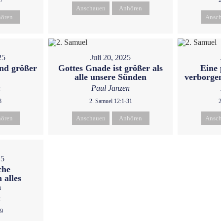
37
Anschauen
Anhören
ören
Ansc
25
Juli 20, 2025
ind größer
Gottes Gnade ist größer als
Eine 
alle unsere Sünden
verborge
n
Paul Janzen
8
2. Samuel 12:1-31
ören
Anschauen
Anhören
Ansc
25
che
 alles
n
n
19