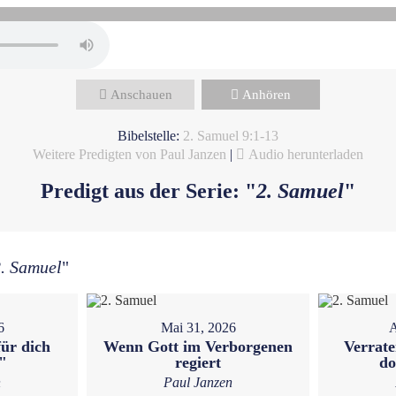
Anschauen
Anhören
Bibelstelle:
2. Samuel 9:1-13
Weitere Predigten von Paul Janzen
|
Audio herunterladen
Predigt aus der Serie: "
2. Samuel
"
. Samuel
"
6
Mai 31, 2026
A
ür dich
Wenn Gott im Verborgenen
Verrate
"
regiert
do
n
Paul Janzen