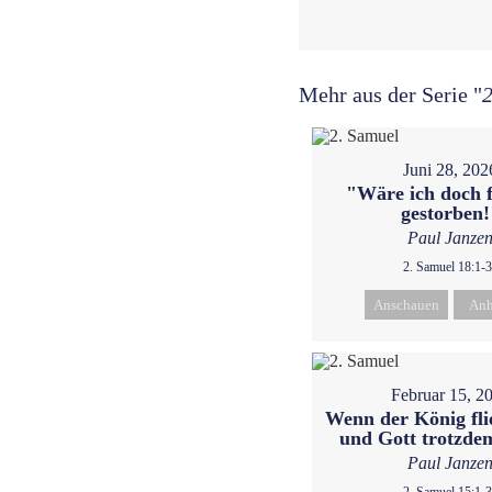
Mehr aus der Serie "
2
Juni 28, 202
"Wäre ich doch f
gestorben!
Paul Janze
2. Samuel 18:1-
Anschauen
Anh
Februar 15, 2
Wenn der König fl
und Gott trotzdem
Paul Janze