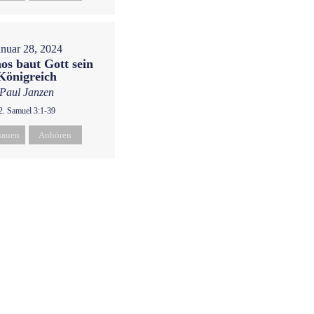
anuar 28, 2024
os baut Gott sein
Königreich
Paul Janzen
2. Samuel 3:1-39
hauen
Anhören