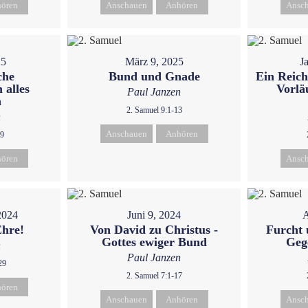
ören
Anschauen
Anhören
Ansc
25
März 9, 2025
J
che
Bund und Gnade
Ein Reich
 alles
Vorlä
Paul Janzen
n
2. Samuel 9:1-13
n
Anschauen
Anhören
19
ören
Ansc
2024
Juni 9, 2024
A
Ehre!
Von David zu Christus -
Furcht 
Gottes ewiger Bund
Geg
n
Paul Janzen
29
2. Samuel 7:1-17
ören
Anschauen
Anhören
Ansc