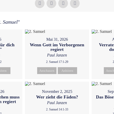
. Samuel
"
6
Mai 31, 2026
A
ür dich
Wenn Gott im Verborgenen
Verrate
"
regiert
do
n
Paul Janzen
32
2. Samuel 17:1-29
ören
Anschauen
Anhören
Ansc
026
November 2, 2025
Sep
iehen muss
Wer zieht die Fäden?
Das Böse
 regiert
Paul Janzen
n
2. Samuel 14:1-33