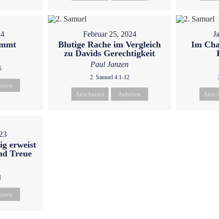
24
Februar 25, 2024
J
ommt
Blutige Rache im Vergleich
Im Cha
zu Davids Gerechtigkeit
n
Paul Janzen
5
2. Samuel 4:1-12
ören
Anschauen
Anhören
Ansc
023
g erweist
nd Treue
n
1
ören