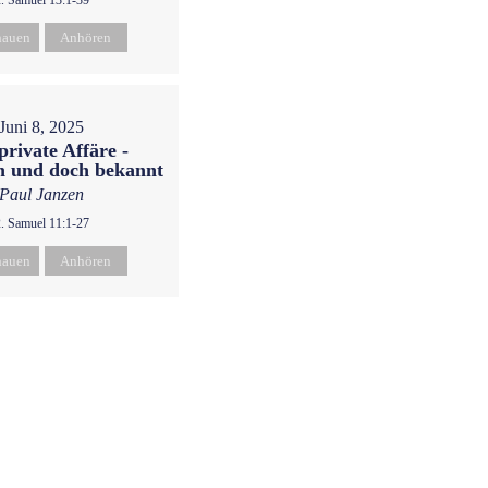
2. Samuel 13:1-39
hauen
Anhören
Juni 8, 2025
private Affäre -
n und doch bekannt
Paul Janzen
2. Samuel 11:1-27
hauen
Anhören