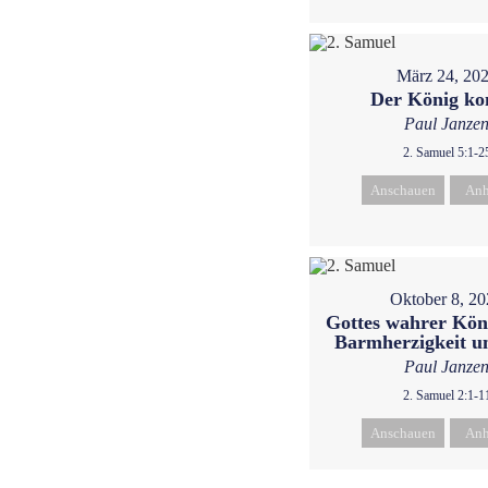
März 24, 20
Der König k
Paul Janze
2. Samuel 5:1-2
Anschauen
Anh
Oktober 8, 2
Gottes wahrer Köni
Barmherzigkeit u
Paul Janze
2. Samuel 2:1-1
Anschauen
Anh