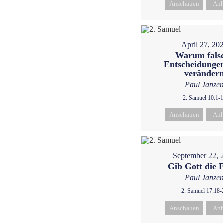
Anschauen
Anh
April 27, 20
Warum fals
Entscheidungen
veränder
Paul Janze
2. Samuel 10:1-
Anschauen
Anh
September 22, 
Gib Gott die 
Paul Janze
2. Samuel 17:18-
Anschauen
Anh