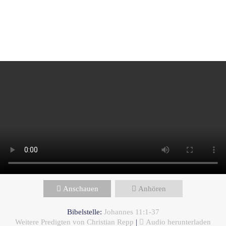
Christian Repp - März 23, 2025
Die Auferstehung und das Leben
Anschauen
Anhören
Bibelstelle:
Johannes 11:1-37
Weitere Predigten von Christian Repp
|
Audio herunterladen