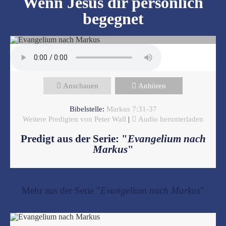
Wenn Jesus dir persönlich
begegnet
Anschauen
Anhören
Bibelstelle:
Markus 7:31-37
Weitere Predigten von Peter Wall
|
Audio herunterladen
Predigt aus der Serie: "
Evangelium nach
Markus
"
Mehr aus der Serie "
Evangelium nach Markus
"