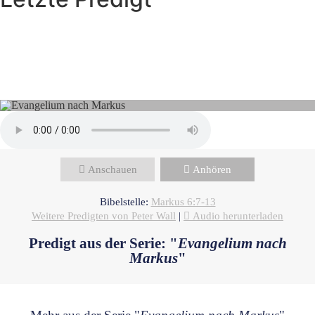
Peter Wall - Juni 29, 2025
Die Gnade von Jesus gebraucht
zu werden
Anschauen
Anhören
Bibelstelle:
Markus 6:7-13
Weitere Predigten von Peter Wall
|
Audio herunterladen
Predigt aus der Serie: "
Evangelium nach
Markus
"