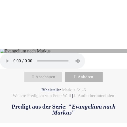
Peter Wall - Mai 11, 2025
Ungewollt - Die bittere
Erfahrung der Ablehnung
Anschauen
Anhören
Bibelstelle:
Markus 6:1-6
Weitere Predigten von Peter Wall
|
Audio herunterladen
Predigt aus der Serie: "
Evangelium nach
Markus
"