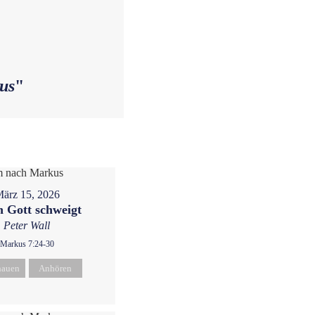
us
"
ärz 15, 2026
 Gott schweigt
Peter Wall
Markus 7:24-30
hauen
Anhören