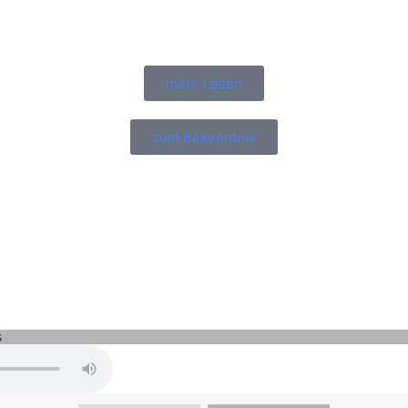
mehr Lesen
zum Bekenntnis
Peter Wall - Februar 16, 2025
, nackt und verlassen - die scho
Wahrheit