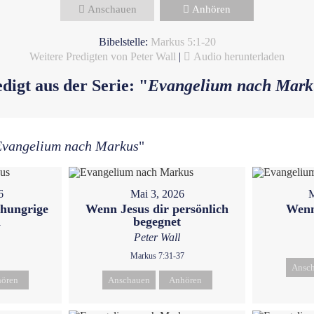
Anschauen
Anhören
Bibelstelle:
Markus 5:1-20
Weitere Predigten von Peter Wall
|
Audio herunterladen
digt aus der Serie: "
Evangelium nach Mark
Evangelium nach Markus
"
6
Mai 3, 2026
M
 hungrige
Wenn Jesus dir persönlich
Wenn
n
begegnet
Peter Wall
Markus 7:31-37
Ansc
ören
Anschauen
Anhören