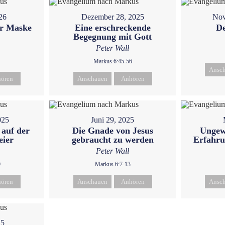
26
Dezember 28, 2025
Nov
ur Maske
Eine erschreckende
De
Begegnung mit Gott
Peter Wall
Markus 6:45-56
Ansc
ören
Anschauen
Anhören
025
Juni 29, 2025
 auf der
Die Gnade von Jesus
Ungewo
eier
gebraucht zu werden
Erfahru
Peter Wall
9
Markus 6:7-13
ören
Anschauen
Anhören
Ansc
25