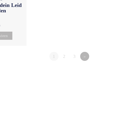
 dein Leid
den
3
ören
1
2
3
»