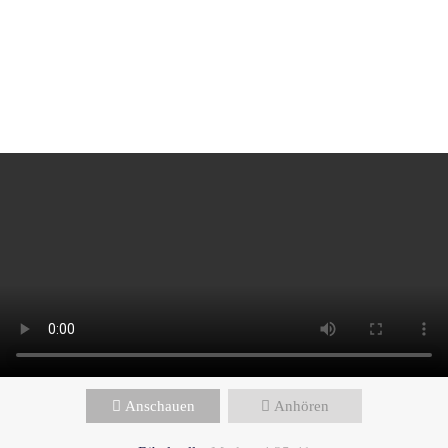
Peter Wall - Dezember 29, 2024
Kümmert es Gott nicht, dass wir
umkommen?
Anschauen
Anhören