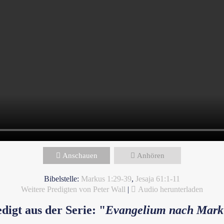
Anschauen
Anhören
Bibelstelle:
Markus 1:29-39
,
Jesaja 61:1-11
Weitere Predigten von Peter Wall
|
Audio herunterladen
digt aus der Serie: "
Evangelium nach Mark