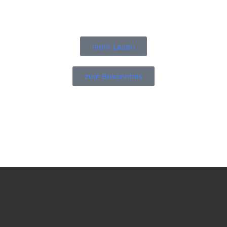
mehr Lesen
zum Bekenntnis
Peter Wall - November 19, 2023
Heilung für unsere Seelen