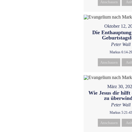
Anschauen
Anh
Oktober 12, 2
Die Enthauptung
Geburtstagsf
Peter Wall
Markus 6:14-2
Anschauen
Anh
März 30, 20
Wie Jesus dir hilft
zu überwin
Peter Wall
Markus 5:21-4
Anschauen
Anh