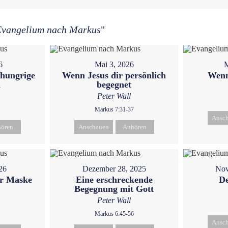
Evangelium nach Markus
"
6
Mai 3, 2026
M
 hungrige
Wenn Jesus dir persönlich
Wenn
n
begegnet
Peter Wall
Markus 7:31-37
Ansc
ören
Anschauen
Anhören
26
Dezember 28, 2025
Nov
ur Maske
Eine erschreckende
De
Begegnung mit Gott
Peter Wall
Markus 6:45-56
Ansc