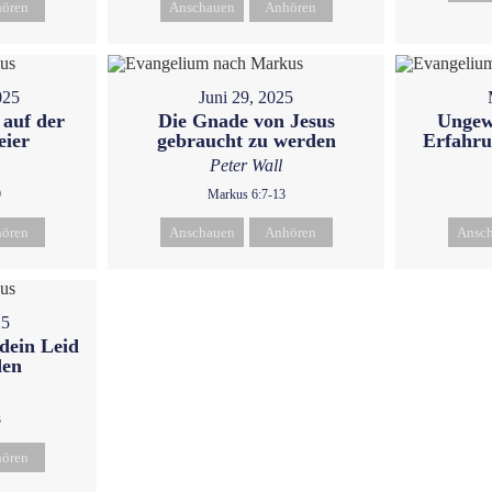
ören
Anschauen
Anhören
025
Juni 29, 2025
 auf der
Die Gnade von Jesus
Ungewo
eier
gebraucht zu werden
Erfahru
Peter Wall
9
Markus 6:7-13
ören
Anschauen
Anhören
Ansc
25
 dein Leid
den
3
ören