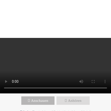
Andreas Repp - April 21, 2024
Die Rache ist mein, ich will
vergelten
Anschauen
Anhören