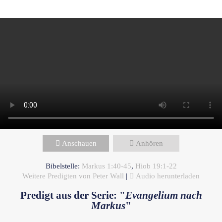
Nur Jesus kann dich reinigen
Anschauen
Anhören
Bibelstelle:
Markus 1:40-45
,
Hiob 19:1-22
Weitere Predigten von Peter Wall
|
Audio herunterladen
Predigt aus der Serie: "
Evangelium nach
Markus
"