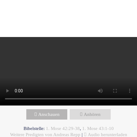
Andreas Repp - Mai 17, 2026
Wenn dein Glaube geprüft wird
Anschauen
Anhören
Bibelstelle:
1. Mose 42:29-38
,
1. Mose 43:1-10
Weitere Predigten von Andreas Repp
|
Audio herunterladen